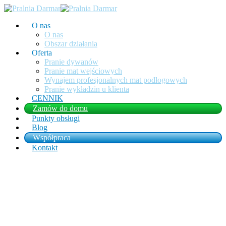
O nas
O nas
Obszar działania
Oferta
Pranie dywanów
Pranie mat wejściowych
Wynajem profesjonalnych mat podłogowych
Pranie wykładzin u klienta
CENNIK
Zamów do domu
Punkty obsługi
Blog
Współpraca
Kontakt