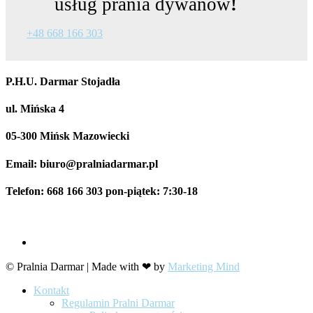
usług prania dywanów
!
+48 668 166 303
P.H.U. Darmar Stojadła
ul. Mińska 4
05-300 Mińsk Mazowiecki
Email: biuro@pralniadarmar.pl
Telefon: 668 166 303 pon-piątek: 7:30-18
©
Pralnia Darmar | Made with
❤
by
Marketing Mind
Kontakt
Regulamin Pralni Darmar