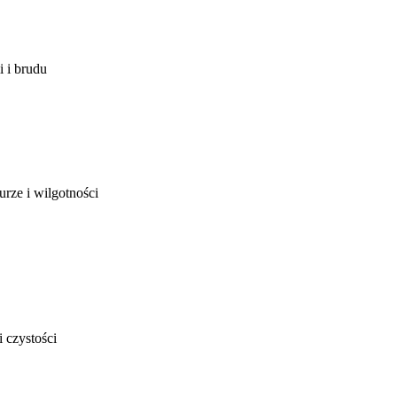
 i brudu
rze i wilgotności
 czystości