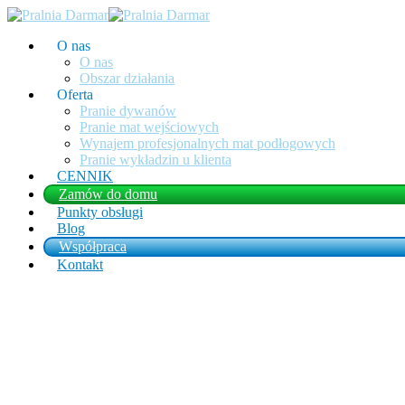
O nas
O nas
Obszar działania
Oferta
Pranie dywanów
Pranie mat wejściowych
Wynajem profesjonalnych mat podłogowych
Pranie wykładzin u klienta
CENNIK
Zamów do domu
Punkty obsługi
Blog
Współpraca
Kontakt