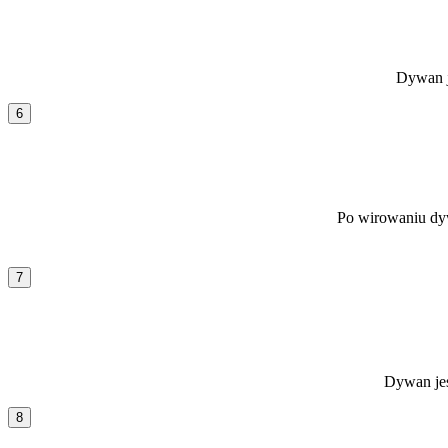
Dywan j
6
Po wirowaniu dyw
7
Dywan jes
8