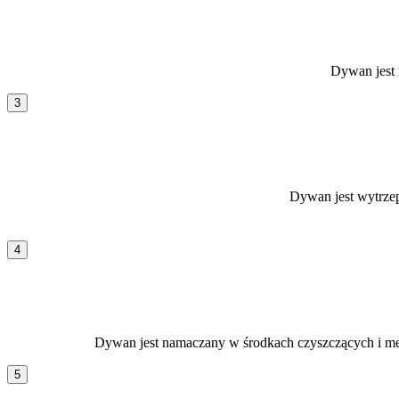
Dywan jest 
3
Dywan jest wytrzep
4
Dywan jest namaczany w środkach czyszczących i mech
5