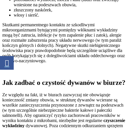
wniesione na podeszwach obuwia,
złuszczony naskórek,
włosy i sierść.
Skutkami permanentnego kontaktu ze szkodliwymi
mikroorganizmami bytującymi pomiędzy włóknami wykładziny
mogą być zatrucia, infekcje (w tym zapalenie płuc i zatok), alergie
oraz rozmaite zaburzenia pracy układu nerwowego (w tym paraliż
kończyn górnych i dolnych). Negatywne skutki niehigienicznego
środowiska pracy prawdopodobnie będą szczególnie uciążliwe dla
osób borykających się z dolegliwościami układu oddechowego oraz
sercowo-naczyniowego.
Jak zadbać o czystość dywanów w biurze?
Ze względu na fakt, iż w biurach zazwyczaj nie obowiązuje
konieczność zmiany obuwia, w strukturę dywanów wcierane są
wszelkie zanieczyszczenia przynoszone z zewnątrz na podeszwach
(w tym szczególnie niebezpieczne bakterie kałowe i pałeczki
salmonelli). Aby ograniczyć ryzyko zachorowań pracowników w
wyniku kontaktu z mikrobami, niezbędne jest regularne
czyszczenie
wykładziny
dywanowej. Poza codziennym odkurzaniem sprzętem