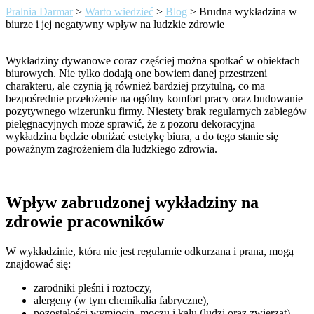
Pralnia Darmar
>
Warto wiedzieć
>
Blog
>
Brudna wykładzina w
biurze i jej negatywny wpływ na ludzkie zdrowie
Wykładziny dywanowe coraz częściej można spotkać w obiektach
biurowych. Nie tylko dodają one bowiem danej przestrzeni
charakteru, ale czynią ją również bardziej przytulną, co ma
bezpośrednie przełożenie na ogólny komfort pracy oraz budowanie
pozytywnego wizerunku firmy. Niestety brak regularnych zabiegów
pielęgnacyjnych może sprawić, że z pozoru dekoracyjna
wykładzina będzie obniżać estetykę biura, a do tego stanie się
poważnym zagrożeniem dla ludzkiego zdrowia.
Wpływ zabrudzonej wykładziny na
zdrowie pracowników
W wykładzinie, która nie jest regularnie odkurzana i prana, mogą
znajdować się:
zarodniki pleśni i roztoczy,
alergeny (w tym chemikalia fabryczne),
pozostałości wymiocin, moczu i kału (ludzi oraz zwierząt)