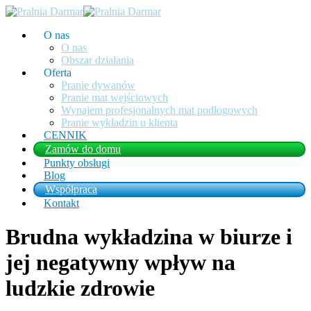
O nas
O nas
Obszar działania
Oferta
Pranie dywanów
Pranie mat wejściowych
Wynajem profesjonalnych mat podłogowych
Pranie wykładzin u klienta
CENNIK
Zamów do domu
Punkty obsługi
Blog
Współpraca
Kontakt
Brudna wykładzina w biurze i
jej negatywny wpływ na
ludzkie zdrowie