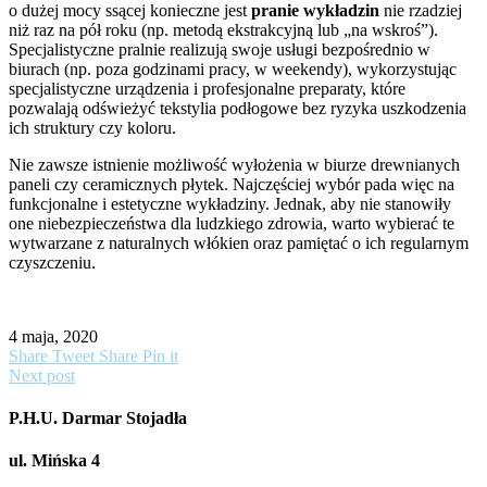
o dużej mocy ssącej konieczne jest
pranie wykładzin
nie rzadziej
niż raz na pół roku (np. metodą ekstrakcyjną lub „na wskroś”).
Specjalistyczne pralnie realizują swoje usługi bezpośrednio w
biurach (np. poza godzinami pracy, w weekendy), wykorzystując
specjalistyczne urządzenia i profesjonalne preparaty, które
pozwalają odświeżyć tekstylia podłogowe bez ryzyka uszkodzenia
ich struktury czy koloru.
Nie zawsze istnienie możliwość wyłożenia w biurze drewnianych
paneli czy ceramicznych płytek. Najczęściej wybór pada więc na
funkcjonalne i estetyczne wykładziny. Jednak, aby nie stanowiły
one niebezpieczeństwa dla ludzkiego zdrowia, warto wybierać te
wytwarzane z naturalnych włókien oraz pamiętać o ich regularnym
czyszczeniu.
4 maja, 2020
Share
Tweet
Share
Pin it
Next post
P.H.U. Darmar Stojadła
ul. Mińska 4